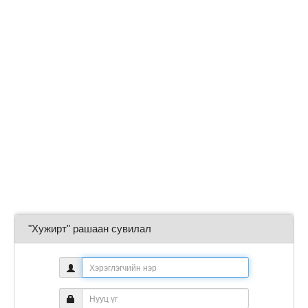
"Хужирт" рашаан сувилал